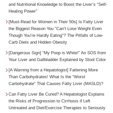
and Nutritional Knowledge to Boost the Liver’s “Self-
Healing Power”
[Must-Read for Women in Their 50s] Is Fatty Liver
the Biggest Reason You “Can’t Lose Weight Even
Though You’re Hardly Eating”? The Pitfalls of Low-
Carb Diets and Hidden Obesity
[Dangerous Sign] “My Poop is White!” An SOS from
Your Liver and Gallbladder Explained by Stool Color
[A Warning from a Hepatologist] Fattening More
Than Carbohydrates! What Is the “Worst
Carbohydrate” That Causes Fatty Liver (MASLD)?
Can Fatty Liver Be Cured? A Hepatologist Explains
the Risks of Progression to Cirrhosis if Left
Untreated and Diet/Exercise Therapies to Seriously