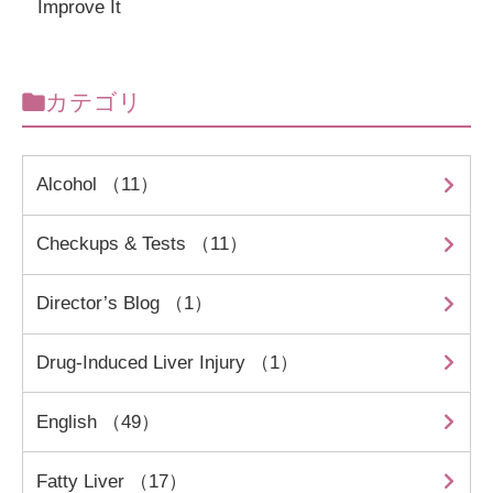
Improve It
カテゴリ
Alcohol （11）
Checkups & Tests （11）
Director’s Blog （1）
Drug-Induced Liver Injury （1）
English （49）
Fatty Liver （17）