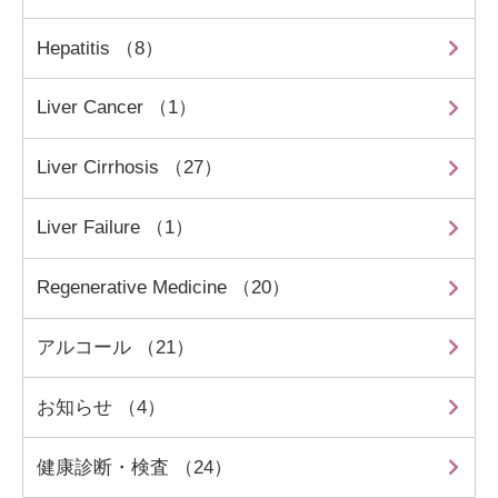
Hepatitis （8）
Liver Cancer （1）
Liver Cirrhosis （27）
Liver Failure （1）
Regenerative Medicine （20）
アルコール （21）
お知らせ （4）
健康診断・検査 （24）