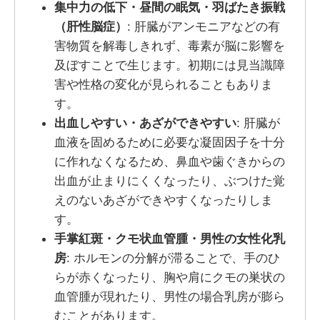
集中力の低下・昼間の眠気・羽ばたき振戦
（肝性脳症）
: 肝臓がアンモニアなどの有
害物質を解毒しきれず、毒素が脳に影響を
及ぼすことで生じます。初期には見当識障
害や性格の変化が見られることもありま
す。
出血しやすい・あざができやすい
: 肝臓が
血液を固めるために必要な凝固因子を十分
に作れなくなるため、鼻血や歯ぐきからの
出血が止まりにくくなったり、ぶつけた覚
えのないあざができやすくなったりしま
す。
手掌紅斑・クモ状血管腫・男性の女性化乳
房
: ホルモンの分解が滞ることで、手のひ
らが赤くなったり、胸や肩にクモの巣状の
血管腫が現れたり、男性の場合乳房が膨ら
むことがあります。