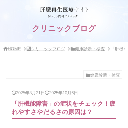
サ
イ
ド
バ
ー・
クリニックブログ
ク
リ
ニ
ッ
HOME
クリニックブログ
健康診断・検査
「肝機能
ク
概
要
健康診断・検査
2025年8月21日
2025年10月6日
「肝機能障害」の症状をチェック！疲
れやすさやだるさの原因は？