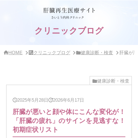
サ
イ
ド
バ
ー・
クリニックブログ
ク
リ
ニ
ッ
HOME
クリニックブログ
健康診断・検査
肝臓が悪
ク
概
要
健康診断・検査
2025年5月28日
2026年6月17日
肝臓が悪いと顔や体にこんな変化が！
「肝臓の疲れ」のサインを見逃すな！
初期症状リスト