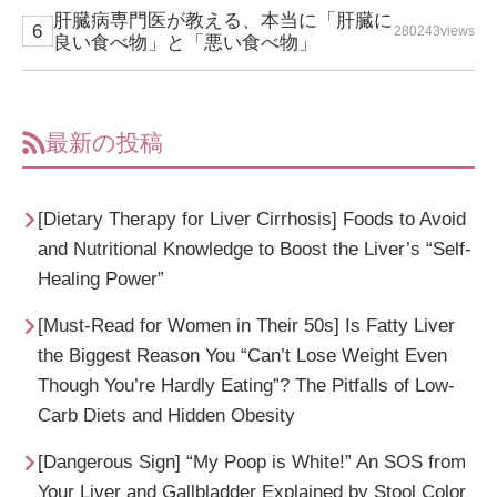
肝臓病専門医が教える、本当に「肝臓に
280243views
良い食べ物」と「悪い食べ物」
最新の投稿
[Dietary Therapy for Liver Cirrhosis] Foods to Avoid
and Nutritional Knowledge to Boost the Liver’s “Self-
Healing Power”
[Must-Read for Women in Their 50s] Is Fatty Liver
the Biggest Reason You “Can’t Lose Weight Even
Though You’re Hardly Eating”? The Pitfalls of Low-
Carb Diets and Hidden Obesity
[Dangerous Sign] “My Poop is White!” An SOS from
Your Liver and Gallbladder Explained by Stool Color