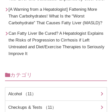
[A Warning from a Hepatologist] Fattening More
Than Carbohydrates! What Is the “Worst
Carbohydrate” That Causes Fatty Liver (MASLD)?
Can Fatty Liver Be Cured? A Hepatologist Explains
the Risks of Progression to Cirrhosis if Left
Untreated and Diet/Exercise Therapies to Seriously
Improve It
カテゴリ
Alcohol （11）
Checkups & Tests （11）