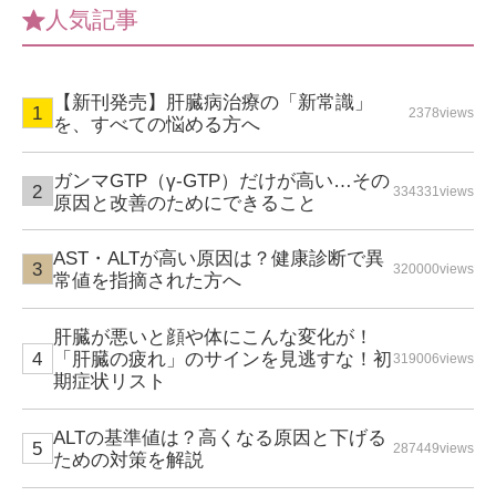
人気記事
【新刊発売】肝臓病治療の「新常識」
2378views
を、すべての悩める方へ
ガンマGTP（γ-GTP）だけが高い…その
334331views
原因と改善のためにできること
AST・ALTが高い原因は？健康診断で異
320000views
常値を指摘された方へ
肝臓が悪いと顔や体にこんな変化が！
「肝臓の疲れ」のサインを見逃すな！初
319006views
期症状リスト
ALTの基準値は？高くなる原因と下げる
287449views
ための対策を解説