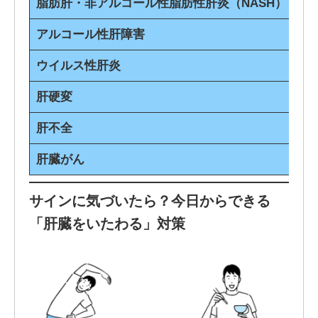
脂肪肝・非アルコール性脂肪性肝炎（NASH）
肝
アルコール性肝障害
飲
ウイルス性肝炎
ウ
肝硬変
肝
肝不全
肝
肝臓がん
肝
サインに気づいたら？今日からできる
「肝臓をいたわる」対策