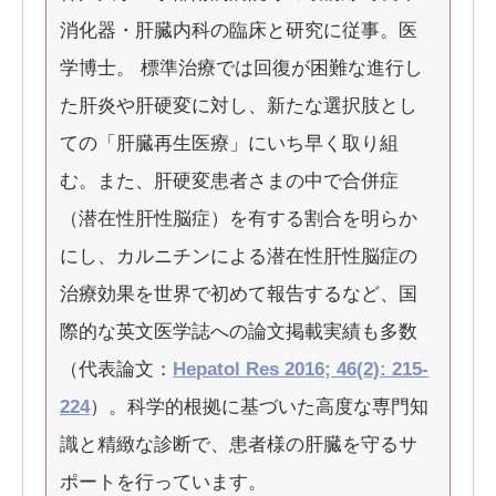
消化器・肝臓内科の臨床と研究に従事。医
学博士。 標準治療では回復が困難な進行し
た肝炎や肝硬変に対し、新たな選択肢とし
ての「肝臓再生医療」にいち早く取り組
む。また、肝硬変患者さまの中で合併症
（潜在性肝性脳症）を有する割合を明らか
にし、カルニチンによる潜在性肝性脳症の
治療効果を世界で初めて報告するなど、国
際的な英文医学誌への論文掲載実績も多数
（代表論文：
Hepatol Res 2016; 46(2): 215-
224
）。科学的根拠に基づいた高度な専門知
識と精緻な診断で、患者様の肝臓を守るサ
ポートを行っています。