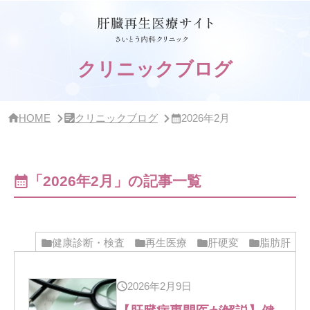
サ
イ
ド
バ
ー・
クリニックブログ
ク
リ
ニ
ッ
HOME
クリニックブログ
2026年2月
ク
概
要
「2026年2月」の記事一覧
健康診断・検査
再生医療
肝硬変
脂肪肝
2026年2月9日