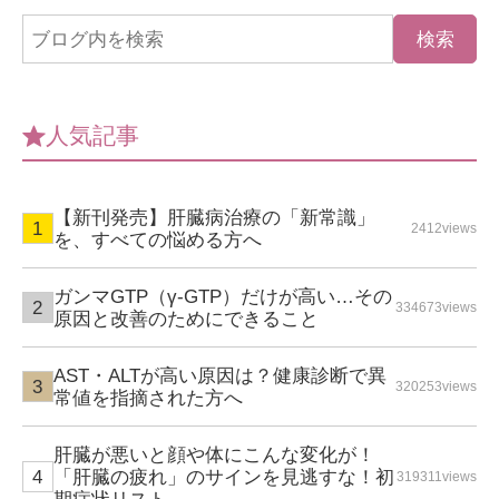
人気記事
【新刊発売】肝臓病治療の「新常識」
2412views
を、すべての悩める方へ
ガンマGTP（γ-GTP）だけが高い…その
334673views
原因と改善のためにできること
AST・ALTが高い原因は？健康診断で異
320253views
常値を指摘された方へ
肝臓が悪いと顔や体にこんな変化が！
「肝臓の疲れ」のサインを見逃すな！初
319311views
期症状リスト