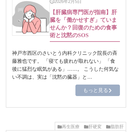
2026年2月5日
【肝臓病専門医が指南】肝
臓を「働かせすぎ」ていま
せんか？回復のための食事
術と沈黙のSOS
神戸市西区のさいとう内科クリニック院長の斉
藤雅也です。 「寝ても疲れが取れない」 「食
後に猛烈な眠気がある」……。 こうした何気な
い不調は、実は「沈黙の臓器」と…
もっと見る
再生医療
肝硬変
脂肪肝