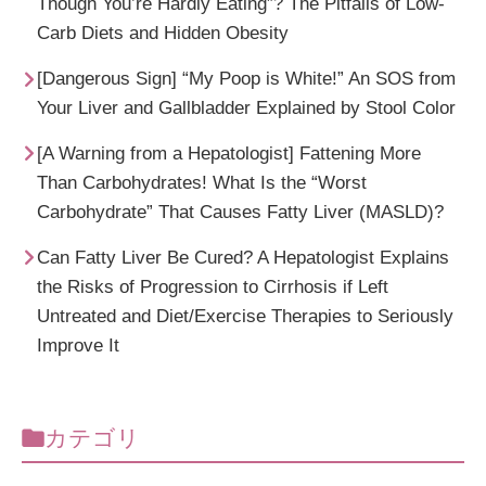
Though You’re Hardly Eating”? The Pitfalls of Low-
Carb Diets and Hidden Obesity
[Dangerous Sign] “My Poop is White!” An SOS from
Your Liver and Gallbladder Explained by Stool Color
[A Warning from a Hepatologist] Fattening More
Than Carbohydrates! What Is the “Worst
Carbohydrate” That Causes Fatty Liver (MASLD)?
Can Fatty Liver Be Cured? A Hepatologist Explains
the Risks of Progression to Cirrhosis if Left
Untreated and Diet/Exercise Therapies to Seriously
Improve It
カテゴリ