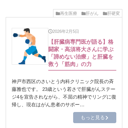
再生医療
肝がん
肝硬変
2026年2月5日
【肝臓病専門医が語る】格
闘家・高須将大さんに学ぶ
「諦めない治療」と肝臓を
救う「筋肉」の力
神戸市西区のさいとう内科クリニック院長の斉
藤雅也です。 23歳という若さで肝臓がんステー
ジ4を宣告されながら、不屈の精神でリングに復
帰し、現在はがん患者のサポー…
もっと見る