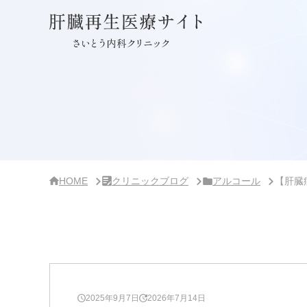
サ
イ
ド
バ
ー・
ク
リ
ニ
ッ
ク
概
要
HOME
クリニックブログ
アルコール
【肝臓
2025年9月7日
2026年7月14日