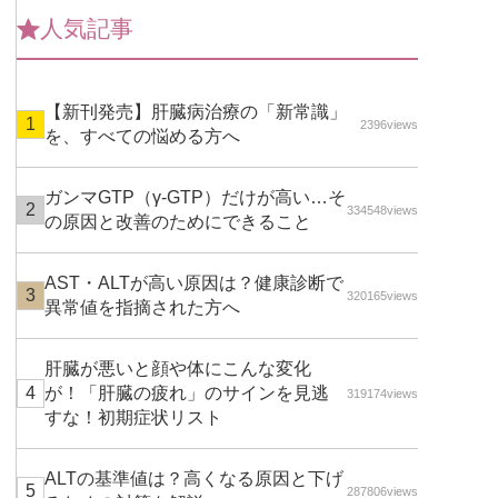
人気記事
【新刊発売】肝臓病治療の「新常識」
2396views
を、すべての悩める方へ
ガンマGTP（γ-GTP）だけが高い…そ
334548views
の原因と改善のためにできること
AST・ALTが高い原因は？健康診断で
320165views
異常値を指摘された方へ
肝臓が悪いと顔や体にこんな変化
が！「肝臓の疲れ」のサインを見逃
319174views
すな！初期症状リスト
ALTの基準値は？高くなる原因と下げ
287806views