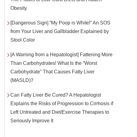
Obesity
[Dangerous Sign] “My Poop is White!” An SOS
from Your Liver and Gallbladder Explained by
Stool Color
[A Warning from a Hepatologist] Fattening More
Than Carbohydrates! What Is the “Worst
Carbohydrate” That Causes Fatty Liver
(MASLD)?
Can Fatty Liver Be Cured? A Hepatologist
Explains the Risks of Progression to Cirrhosis if
Left Untreated and Diet/Exercise Therapies to
Seriously Improve It