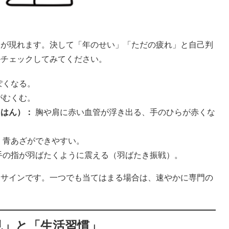
ンが現れます。決して「年のせい」「ただの疲れ」と自己判
かチェックしてみてください。
ぽくなる。
がむくむ。
うはん）：
胸や肩に赤い血管が浮き出る、手のひらが赤くな
、青あざができやすい。
手の指が羽ばたくように震える（羽ばたき振戦）。
るサインです。一つでも当てはまる場合は、速やかに専門の
見」と「生活習慣」