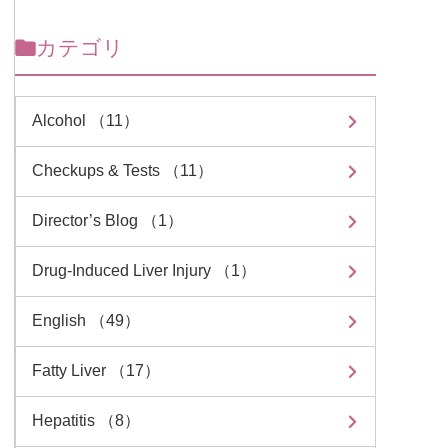
カテゴリ
Alcohol （11）
Checkups & Tests （11）
Director’s Blog （1）
Drug-Induced Liver Injury （1）
English （49）
Fatty Liver （17）
Hepatitis （8）