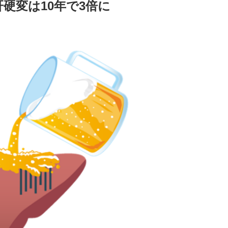
硬変は10年で3倍に