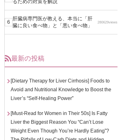
るための対策を解説
肝臓病専門医が教える、本当に「肝
280629views
臓に良い食べ物」と「悪い食べ物」
最新の投稿
[Dietary Therapy for Liver Cirrhosis] Foods to
Avoid and Nutritional Knowledge to Boost the
Liver’s “Self-Healing Power”
[Must-Read for Women in Their 50s] Is Fatty
Liver the Biggest Reason You “Can’t Lose
Weight Even Though You’re Hardly Eating”?
The Pitfalls of Low-Carb Diets and Hidden