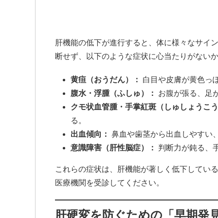
肝機能の低下が進行すると、体に様々なサイ
断せず、以下のような症状に心当たりがない
黄疸（おうだん）：
白目や皮膚が黄色っ
腹水・浮腫（ふしゅ）：
お腹が張る、足
クモ状血管腫・手掌紅斑（しゅしょうこ
る。
出血傾向：
鼻血や歯茎から出血しやすい
意識障害（肝性脳症）：
判断力が鈍る、
これらの症状は、肝機能が著しく低下してい
医療機関を受診してください。
肝硬変を防ぐための「早期発