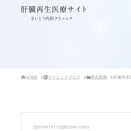
サ
イ
ド
バ
ー・
ク
リ
ニ
ッ
ク
概
要
HOME
クリニックブログ
再生医療
肝臓再生
2025年7月17日
2025年10月6日