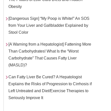
Obesity
[Dangerous Sign] “My Poop is White!” An SOS
from Your Liver and Gallbladder Explained by
Stool Color
[A Warning from a Hepatologist] Fattening More
Than Carbohydrates! What Is the “Worst
Carbohydrate” That Causes Fatty Liver
(MASLD)?
Can Fatty Liver Be Cured? A Hepatologist
Explains the Risks of Progression to Cirrhosis if
Left Untreated and Diet/Exercise Therapies to
Seriously Improve It