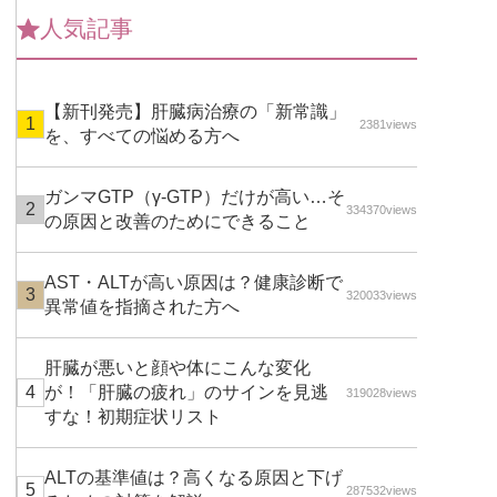
人気記事
【新刊発売】肝臓病治療の「新常識」
2381views
を、すべての悩める方へ
ガンマGTP（γ-GTP）だけが高い…そ
334370views
の原因と改善のためにできること
AST・ALTが高い原因は？健康診断で
320033views
異常値を指摘された方へ
肝臓が悪いと顔や体にこんな変化
が！「肝臓の疲れ」のサインを見逃
319028views
すな！初期症状リスト
ALTの基準値は？高くなる原因と下げ
287532views