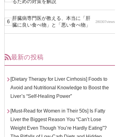
るための対策を解説
肝臓病専門医が教える、本当に「肝
280307views
臓に良い食べ物」と「悪い食べ物」
最新の投稿
[Dietary Therapy for Liver Cirrhosis] Foods to
Avoid and Nutritional Knowledge to Boost the
Liver’s “Self-Healing Power”
[Must-Read for Women in Their 50s] Is Fatty
Liver the Biggest Reason You “Can’t Lose
Weight Even Though You’re Hardly Eating”?
The Pitfalls of Low-Carb Diets and Hidden