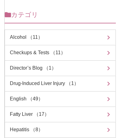
カテゴリ
Alcohol （11）
Checkups & Tests （11）
Director’s Blog （1）
Drug-Induced Liver Injury （1）
English （49）
Fatty Liver （17）
Hepatitis （8）