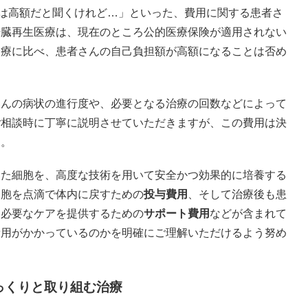
療は高額だと聞くけれど…」といった、費用に関する患者さ
肝臓再生医療は、現在のところ公的医療保険が適用されない
診療に比べ、患者さんの自己負担額が高額になることは否め
さんの病状の進行度や、必要となる治療の回数などによって
ご相談時に丁寧に説明させていただきますが、この費用は決
ん。
した細胞を、高度な技術を用いて安全かつ効果的に培養する
細胞を点滴で体内に戻すための
投与費用
、そして治療後も患
、必要なケアを提供するための
サポート費用
などが含まれて
費用がかかっているのかを明確にご理解いただけるよう努め
っくりと取り組む治療