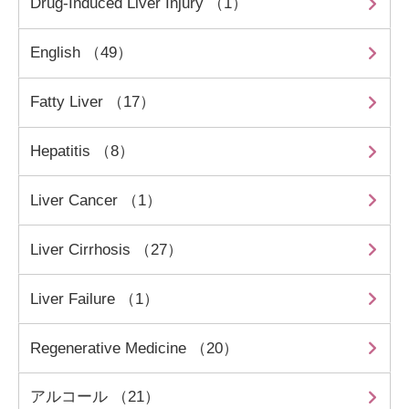
Drug-Induced Liver Injury （1）
English （49）
Fatty Liver （17）
Hepatitis （8）
Liver Cancer （1）
Liver Cirrhosis （27）
Liver Failure （1）
Regenerative Medicine （20）
アルコール （21）