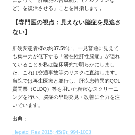
ど）を復活させる」ことを目指します。
【専門医の視点：見えない脳症を見逃さ
ない】
肝硬変患者様の約37.5%に、一見普通に見えて
も集中力が低下する「潜在性肝性脳症」が隠れ
ていることを私は臨床研究で明らかにしまし
た。これは交通事故等のリスクに直結します。
当院では再生医療と並行し、肝疾患特異的QOL
質問票（CLDQ）等を用いた精密なスクリーニ
ングを行い、脳症の早期発見・改善に全力を注
いでいます。
出典：
Hepatol Res 2015; 45(9): 994-1003