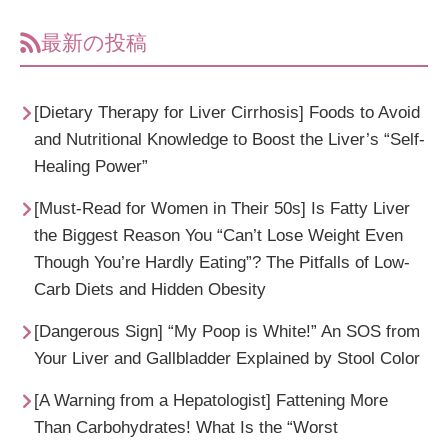
最新の投稿
[Dietary Therapy for Liver Cirrhosis] Foods to Avoid
and Nutritional Knowledge to Boost the Liver’s “Self-
Healing Power”
[Must-Read for Women in Their 50s] Is Fatty Liver
the Biggest Reason You “Can’t Lose Weight Even
Though You’re Hardly Eating”? The Pitfalls of Low-
Carb Diets and Hidden Obesity
[Dangerous Sign] “My Poop is White!” An SOS from
Your Liver and Gallbladder Explained by Stool Color
[A Warning from a Hepatologist] Fattening More
Than Carbohydrates! What Is the “Worst