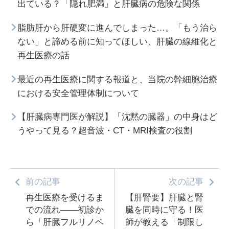
出ている？「隠れ肥満」と肝臓病の危険な関係
脂肪肝から肝硬変に進んでしまった…。「もう治ら
ない」と諦める前に知ってほしい、肝臓の線維化と
再生医療の話
最近の再生医療に関する報道と、当院の幹細胞治療
における安全管理体制について
【肝臓病専門医が解説】「沈黙の臓器」の中身はど
うやって見る？超音波・CT・MRI検査の役割
前の記事
次の記事
再生医療を受けるま
【肝腎要】肝臓と腎
での流れ——初診か
臓を同時に守る！医
ら「肝臓フルリノベ
師が教える「制限し