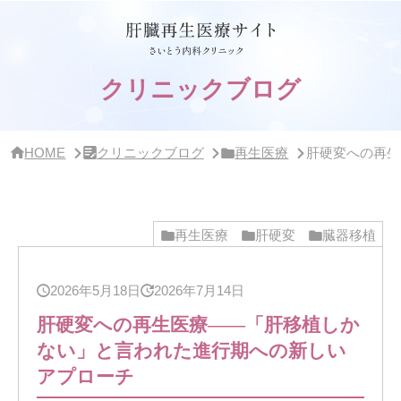
サ
イ
ド
バ
ー・
クリニックブログ
ク
リ
ニ
ッ
HOME
クリニックブログ
再生医療
肝硬変への再生
ク
概
要
再生医療
肝硬変
臓器移植
2026年5月18日
2026年7月14日
肝硬変への再生医療——「肝移植しか
ない」と言われた進行期への新しい
アプローチ