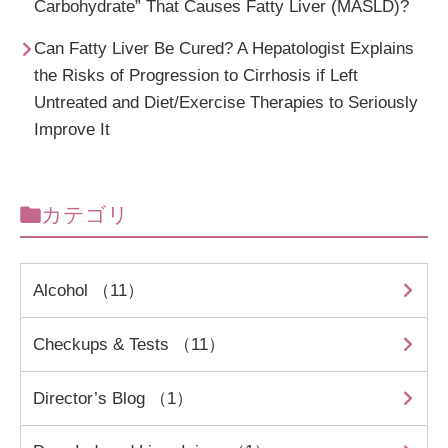
Carbohydrate” That Causes Fatty Liver (MASLD)?
Can Fatty Liver Be Cured? A Hepatologist Explains
the Risks of Progression to Cirrhosis if Left
Untreated and Diet/Exercise Therapies to Seriously
Improve It
カテゴリ
Alcohol （11）
Checkups & Tests （11）
Director’s Blog （1）