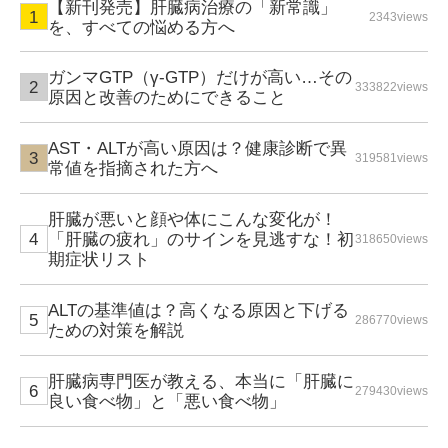
【新刊発売】肝臓病治療の「新常識」
2343views
を、すべての悩める方へ
ガンマGTP（γ-GTP）だけが高い…その
333822views
原因と改善のためにできること
AST・ALTが高い原因は？健康診断で異
319581views
常値を指摘された方へ
肝臓が悪いと顔や体にこんな変化が！
「肝臓の疲れ」のサインを見逃すな！初
318650views
期症状リスト
ALTの基準値は？高くなる原因と下げる
286770views
ための対策を解説
肝臓病専門医が教える、本当に「肝臓に
279430views
良い食べ物」と「悪い食べ物」