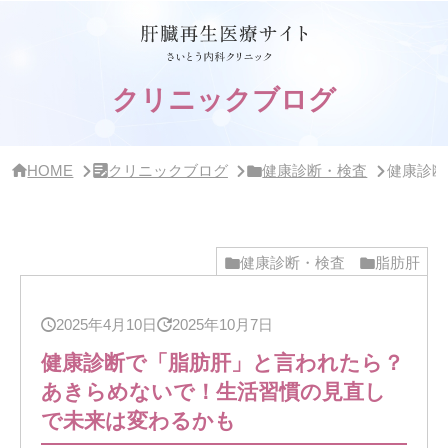
サ
イ
ド
バ
ー・
クリニックブログ
ク
リ
ニ
ッ
HOME
クリニックブログ
健康診断・検査
健康診断
ク
概
要
健康診断・検査
脂肪肝
2025年4月10日
2025年10月7日
健康診断で「脂肪肝」と言われたら？
あきらめないで！生活習慣の見直し
で未来は変わるかも