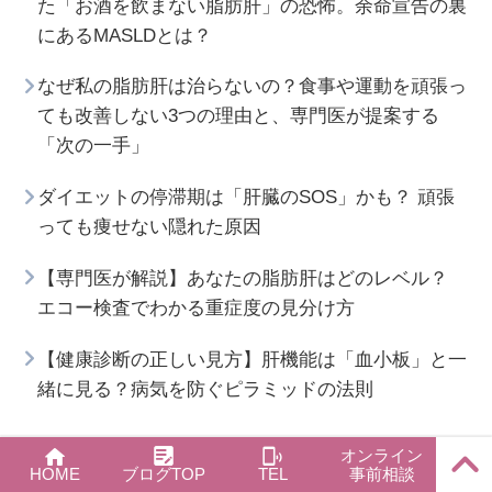
た「お酒を飲まない脂肪肝」の恐怖。余命宣告の裏
にあるMASLDとは？
なぜ私の脂肪肝は治らないの？食事や運動を頑張っ
ても改善しない3つの理由と、専門医が提案する
「次の一手」
ダイエットの停滞期は「肝臓のSOS」かも？ 頑張
っても痩せない隠れた原因
【専門医が解説】あなたの脂肪肝はどのレベル？
エコー検査でわかる重症度の見分け方
【健康診断の正しい見方】肝機能は「血小板」と一
緒に見る？病気を防ぐピラミッドの法則
オンライン
PAGE
HOME
ブログTOP
TEL
事前相談
TOP