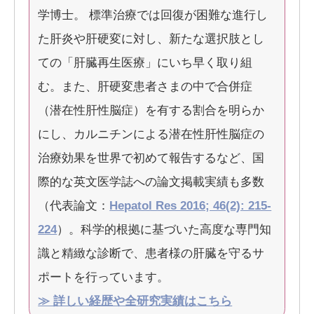
学博士。 標準治療では回復が困難な進行し
た肝炎や肝硬変に対し、新たな選択肢とし
ての「肝臓再生医療」にいち早く取り組
む。また、肝硬変患者さまの中で合併症
（潜在性肝性脳症）を有する割合を明らか
にし、カルニチンによる潜在性肝性脳症の
治療効果を世界で初めて報告するなど、国
際的な英文医学誌への論文掲載実績も多数
（代表論文：
Hepatol Res 2016; 46(2): 215-
224
）。科学的根拠に基づいた高度な専門知
識と精緻な診断で、患者様の肝臓を守るサ
ポートを行っています。
≫ 詳しい経歴や全研究実績はこちら