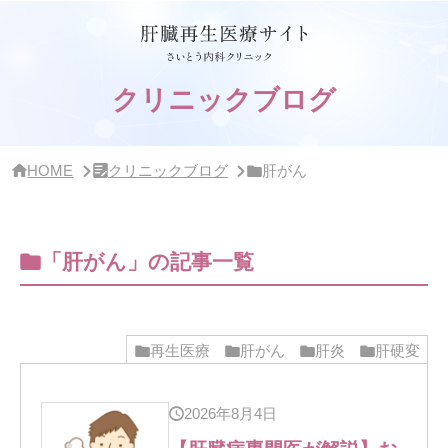
サ
イ
ド
バ
ー・
クリニックブログ
ク
リ
ニ
ッ
HOME
クリニックブログ
肝がん
ク
概
要
「肝がん」の記事一覧
再生医療
肝がん
肝炎
肝硬変
2026年8月4日