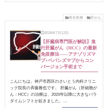
再生医療
肝がん
2026年7月12日
【肝臓病専門医が解説】進
行肝臓がん（HCC）の最新
免疫療法——アテゾリズマ
ブ+ベバシズマブからコン
バージョン手術まで
こんにちは。神戸市西区のさいとう内科クリニ
ック院長の斉藤雅也です。 肝臓がん（肝細胞が
ん：HCC）の治療は、2020年以降に大きなパラ
ダイムシフトが起きました。…