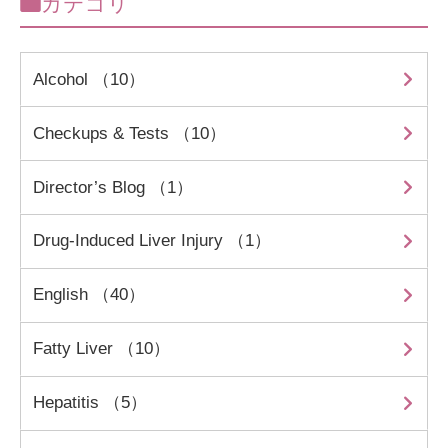
カテゴリ
Alcohol （10）
Checkups & Tests （10）
Director’s Blog （1）
Drug-Induced Liver Injury （1）
English （40）
Fatty Liver （10）
Hepatitis （5）